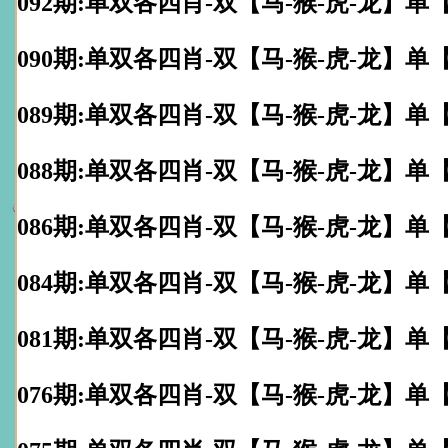
092期:单双各四肖-双【马-猴-虎-龙】单【
090期:单双各四肖-双【马-猴-虎-龙】单【
089期:单双各四肖-双【马-猴-虎-龙】单【
088期:单双各四肖-双【马-猴-虎-龙】单【
086期:单双各四肖-双【马-猴-虎-龙】单【
084期:单双各四肖-双【马-猴-虎-龙】单【
081期:单双各四肖-双【马-猴-虎-龙】单【
076期:单双各四肖-双【马-猴-虎-龙】单【