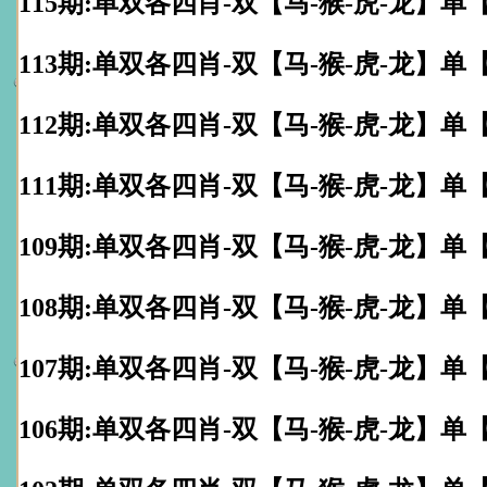
115期:单双各四肖-双【马-猴-虎-龙】单【
113期:单双各四肖-双【马-猴-虎-龙】单【
112期:单双各四肖-双【马-猴-虎-龙】单【
111期:单双各四肖-双【马-猴-虎-龙】单【
109期:单双各四肖-双【马-猴-虎-龙】单【
108期:单双各四肖-双【马-猴-虎-龙】单【
107期:单双各四肖-双【马-猴-虎-龙】单【
106期:单双各四肖-双【马-猴-虎-龙】单【