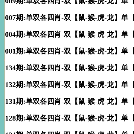
009期:单双各四肖-双【鼠-猴-虎-龙】单【
007期:单双各四肖-双【鼠-猴-虎-龙】单【
004期:单双各四肖-双【鼠-猴-虎-龙】单【
001期:单双各四肖-双【鼠-猴-虎-龙】单【
134期:单双各四肖-双【鼠-猴-虎-龙】单【
132期:单双各四肖-双【鼠-猴-虎-龙】单【
131期:单双各四肖-双【鼠-猴-虎-龙】单【
128期:单双各四肖-双【鼠-猴-虎-龙】单【