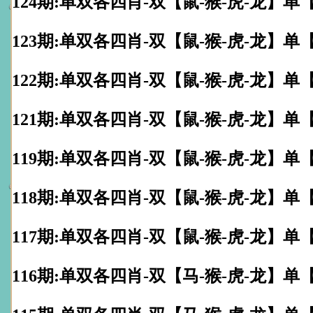
124期:单双各四肖-双【鼠-猴-虎-龙】单【
123期:单双各四肖-双【鼠-猴-虎-龙】单【
122期:单双各四肖-双【鼠-猴-虎-龙】单【
121期:单双各四肖-双【鼠-猴-虎-龙】单【
119期:单双各四肖-双【鼠-猴-虎-龙】单【
118期:单双各四肖-双【鼠-猴-虎-龙】单【
117期:单双各四肖-双【鼠-猴-虎-龙】单【
116期:单双各四肖-双【马-猴-虎-龙】单【