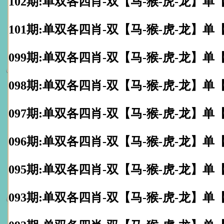
102期:单双各四肖-双【马-猴-虎-龙】单【
101期:单双各四肖-双【马-猴-虎-龙】单【
099期:单双各四肖-双【马-猴-虎-龙】单【
098期:单双各四肖-双【马-猴-虎-龙】单【
097期:单双各四肖-双【马-猴-虎-龙】单【
096期:单双各四肖-双【马-猴-虎-龙】单【
095期:单双各四肖-双【马-猴-虎-龙】单【
093期:单双各四肖-双【马-猴-虎-龙】单【