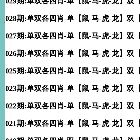
029期:单双各四肖-单【鼠-马-虎-龙】双【
028期:单双各四肖-单【鼠-马-虎-龙】双【
027期:单双各四肖-单【鼠-马-虎-龙】双【
026期:单双各四肖-单【鼠-马-虎-龙】双【
025期:单双各四肖-单【鼠-马-虎-龙】双【
023期:单双各四肖-单【鼠-马-虎-龙】双【
022期:单双各四肖-单【鼠-马-虎-龙】双【
021期:单双各四肖-单【鼠-马-虎-龙】双【